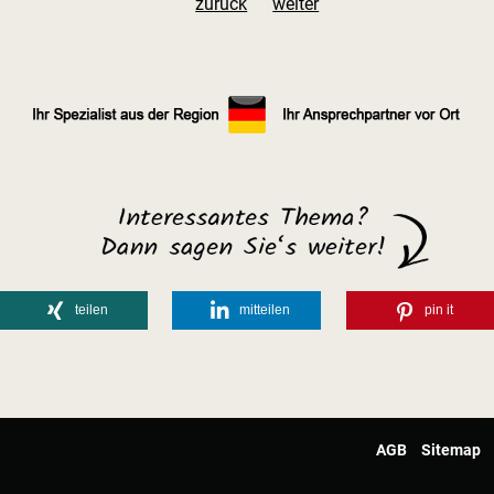
zurück
weiter
teilen
mitteilen
pin it
AGB
Sitemap