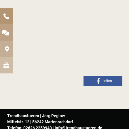
teilen
Trendhaustueren | Jörg Peglow
Mittelstr. 12 | 56242 Marienrachdorf
Telefon:
02626 2259940
|
info@trendhaustueren.de