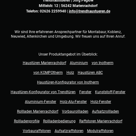
Trendhaustueren | Jörg Peglow
Mittelstr. 12 | 56242 Marienrachdorf
Telefon:
02626 2259940
|
info@trendhaustueren.de
Wir sind Ihre erfahrenen Ansprechpartner für Montabaur, Koblenz,
Neuwied, Altenkirchen und Umgebung. Wir freuen uns auf Ihren Anruf.
Unser Produktangebot im Überblick:
Haustüren Marienrachdorf
Aluminium
von Inotherm
von KOMPOtherm
Holz
Haustüren ABC
Haustüren-Konfigurator von Inotherm
Haustüren-Konfigurator von Trendtüren
Fenster
Kunststoff-Fenster
Aluminium-Fenster
Holz-Alu-Fenster
Holz-Fenster
Rollladen Marienrachdorf
Vorbaurollladen
Aufsatzrollladen
Rollladenprofile
Rollladenbedienung
Raffstoren Marienrachdorf
Vorbauraffstoren
Aufsatzraffstoren
Modulraffstoren