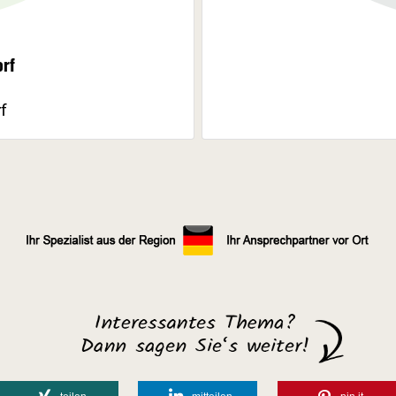
orf
f